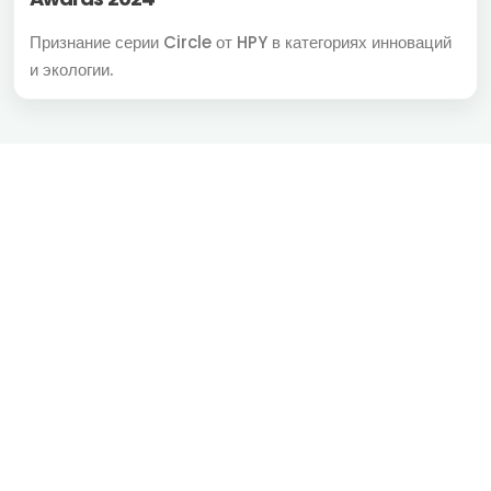
Признание серии Circle от HPY в категориях инноваций
и экологии.
Все права защищены © 2026. Создано HPY Sorting
info@hpysorting.com
+86 13420926483