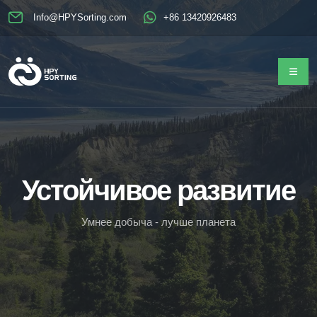
Info@HPYSorting.com
+86 13420926483
Устойчивое развитие
У
м
н
е
е
д
о
б
ы
ч
а
-
л
у
ч
ш
е
п
л
а
н
е
т
а