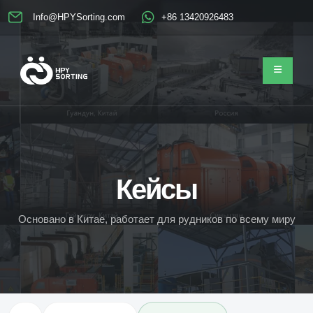
Info@HPYSorting.com
+86 13420926483
Кейсы
О
с
н
о
в
а
н
о
в
К
и
т
а
е
,
р
а
б
о
т
а
е
т
д
л
я
р
у
д
н
и
к
о
в
п
о
в
с
е
м
у
м
и
р
у